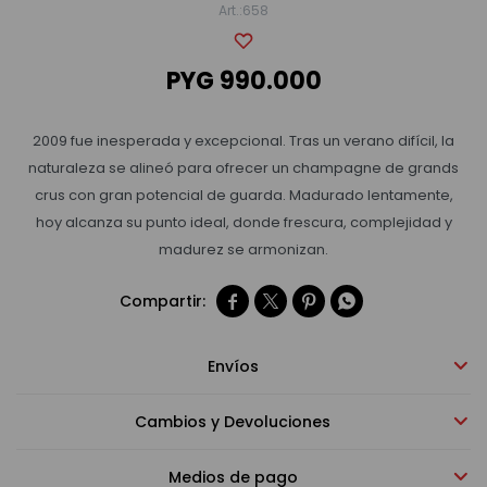
658
Bebidas sin alcohol
PYG
990.000
Alimentos
2009 fue inesperada y excepcional. Tras un verano difícil, la
naturaleza se alineó para ofrecer un champagne de grands
crus con gran potencial de guarda. Madurado lentamente,
Limpieza del hogar
hoy alcanza su punto ideal, donde frescura, complejidad y
madurez se armonizan.
Accesorios y regalos




Cuidado personal
Envíos
Cambios y Devoluciones
Promociones
Medios de pago