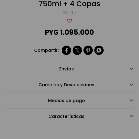
750ml + 4 Copas
1417
Bebidas sin alcohol
PYG
1.095.000
Alimentos




Limpieza del hogar
Envíos
Accesorios y regalos
Cambios y Devoluciones
Medios de pago
Cuidado personal
Características
Promociones