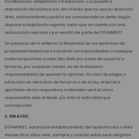
modificación, adaptación o traducción; y su puesta a
disposición del público por otro medio que no sea su dirección
Bebidas sin alcohol
Web, está prohibida y podría ser considerada un delito según
dispone la legislación vigente, salvo que se cuente con una
autorización expresa y por escrito de parte de DG MARKET.
Alimentos
Sin perjuicio de lo anterior, la titularidad de los derechos de
propiedad intelectual o industrial correspondientes a cualquier
Limpieza del hogar
material aportado a este Sitio Web por parte de usuarios o
terceros, por cualquier medio, es de la exclusiva
responsabilidad de quienes lo aportan. En caso de plagio o
Accesorios y regalos
infracción de derechos de terceros o de la ley, el tercero
aportante de los respectivos materiales será el único
responsable ante el titular y/o ante la autoridad que
Cuidado personal
corresponda.
2. ENLACES:
Promociones
DG MARKET, autoriza el establecimiento de hipervínculos o links
desde otros sitios web, siempre y cuando estos sean dirigidos