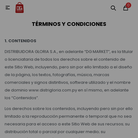
0
MI CUENTA

TÉRMINOS Y CONDICIONES
Categorías
Accesorios y regalos
Whiskys
Vinos
1. CONTENIDOS
DISTRIBUIDORA GLORIA S.A., en adelante “DG MARKET”, es la titular
o licenciataria de todos los derechos sobre el contenido de
este Sitio Web, incluyendo, pero sin por ello limitado a el diseño
de la página, los textos, fotografías, música, marcas
comerciales y signos distintivos, software utilizado y el nombre
Destilados
de dominio www.distrigloria.com.py en sí mismo, en adelante
los “Contenidos”.
Los derechos sobre los contenidos, incluyendo pero sin por ello
Cervezas
limitado a la reproducción permanente o temporal que no sea
necesaria para el acceso a este Sitio Web de sus recursos; su
Vinos, Champagne y Espumantes
distribución total o parcial por cualquier medio; su