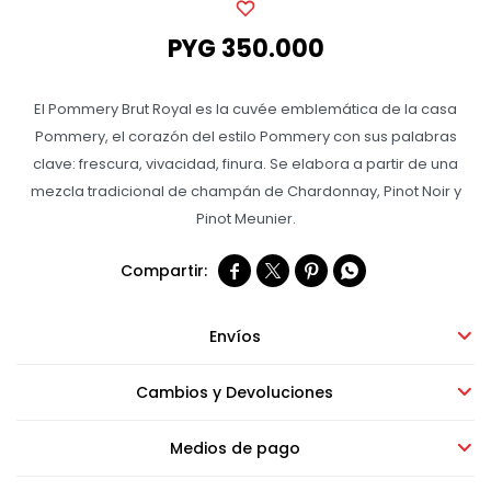
PYG
350.000
Bebidas sin alcohol
El Pommery Brut Royal es la cuvée emblemática de la casa
Alimentos
Pommery, el corazón del estilo Pommery con sus palabras
clave: frescura, vivacidad, finura. Se elabora a partir de una
mezcla tradicional de champán de Chardonnay, Pinot Noir y
Limpieza del hogar
Pinot Meunier.




Accesorios y regalos
Envíos
Cuidado personal
Cambios y Devoluciones
Promociones
Medios de pago