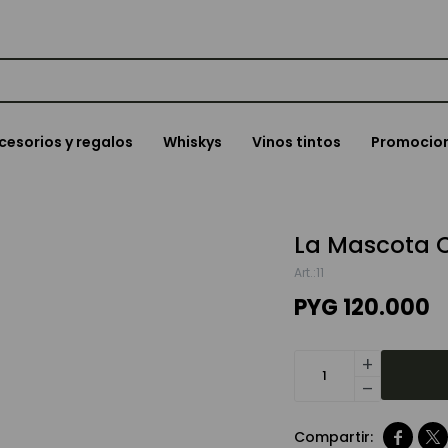
cesorios y regalos
Whiskys
Vinos tintos
Promocio
La Mascota 
11
PYG
120.000
add
remove

