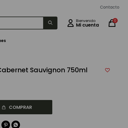
Contacto
0
nes
Cabernet Sauvignon 750ml
COMPRAR

