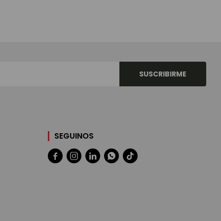
SUSCRIBIRME
SEGUINOS




