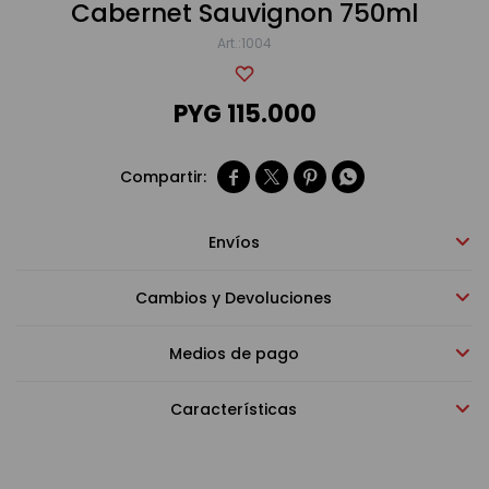
Cabernet Sauvignon 750ml
1004
Bebidas sin alcohol
PYG
115.000
Alimentos




Limpieza del hogar
Envíos
Accesorios y regalos
Cambios y Devoluciones
Medios de pago
Cuidado personal
Características
Promociones