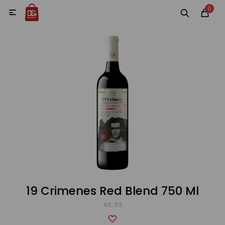
0
MI CUENTA

Categorías
Accesorios y regalos
Whiskys
Vinos
Destilados
Cervezas
19 Crimenes Red Blend 750 Ml
63
Vinos, Champagne y Espumantes