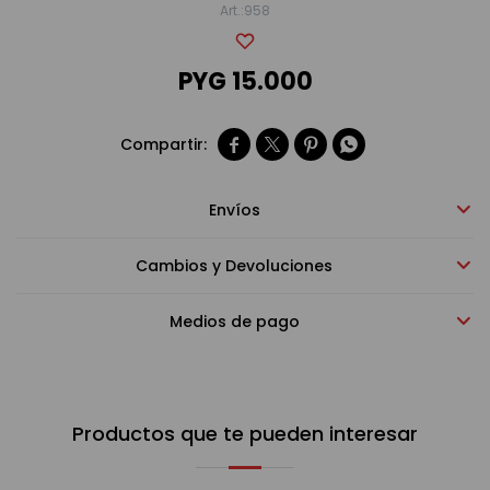
958
Bebidas sin alcohol
PYG
15.000
Alimentos




Limpieza del hogar
Envíos
Cambios y Devoluciones
Accesorios y regalos
Medios de pago
Cuidado personal
Productos que te pueden interesar
Promociones