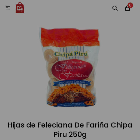
0
MI CUENTA

Categorías
Accesorios y regalos
Whiskys
Vinos
Destilados
Cervezas
Hijas de Feleciana De Fariña Chipa
Piru 250g
Vinos, Champagne y Espumantes