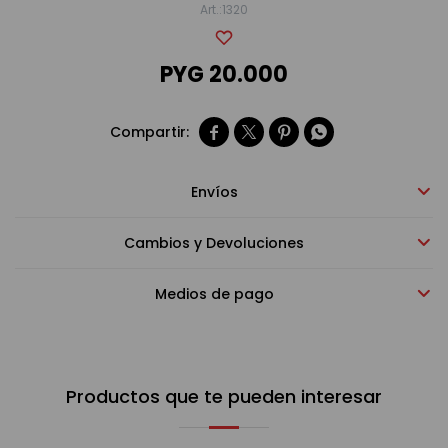
1320
Bebidas sin alcohol
PYG
20.000
Alimentos




Limpieza del hogar
Envíos
Cambios y Devoluciones
Accesorios y regalos
Medios de pago
Cuidado personal
Productos que te pueden interesar
Promociones