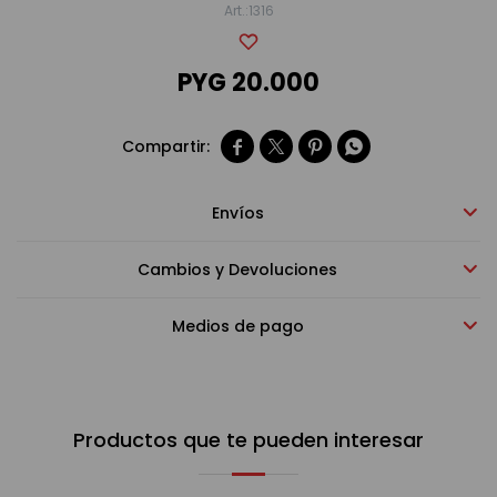
1316
Bebidas sin alcohol
PYG
20.000
Alimentos




Limpieza del hogar
Envíos
Cambios y Devoluciones
Accesorios y regalos
Medios de pago
Cuidado personal
Productos que te pueden interesar
Promociones