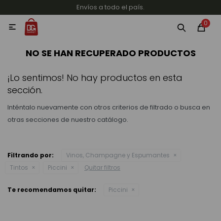
Envíos a todo el país.
MI CUENTA
0

Categorías
Accesorios y regalos
Whiskys
Vinos
NO SE HAN RECUPERADO PRODUCTOS
¡Lo sentimos! No hay productos en esta
sección.
Inténtalo nuevamente con otros criterios de filtrado o busca en
otras secciones de nuestro catálogo.
Destilados
Filtrando por:
Vinos, Champagne y Espumantes
Tintos
Piccini
Quitar filtros
Cervezas
Te recomendamos quitar:
Piccini
Vinos, Champagne y Espumantes