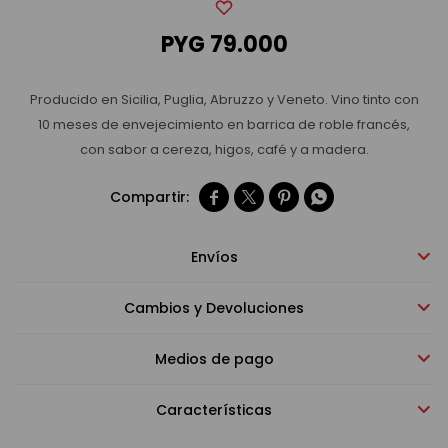
PYG
79.000
Bebidas sin alcohol
Producido en Sicilia, Puglia, Abruzzo y Veneto. Vino tinto con
Alimentos
10 meses de envejecimiento en barrica de roble francés,
con sabor a cereza, higos, café y a madera.
Limpieza del hogar




Accesorios y regalos
Envíos
Cambios y Devoluciones
Cuidado personal
Medios de pago
Promociones
Características