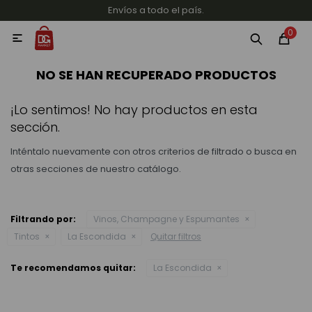
Envíos a todo el país.
MI CUENTA
0

Categorías
Accesorios y regalos
Whiskys
Vinos
NO SE HAN RECUPERADO PRODUCTOS
¡Lo sentimos! No hay productos en esta
sección.
Inténtalo nuevamente con otros criterios de filtrado o busca en
otras secciones de nuestro catálogo.
Destilados
Filtrando por:
Vinos, Champagne y Espumantes
Tintos
La Escondida
Quitar filtros
Cervezas
Te recomendamos quitar:
La Escondida
Vinos, Champagne y Espumantes