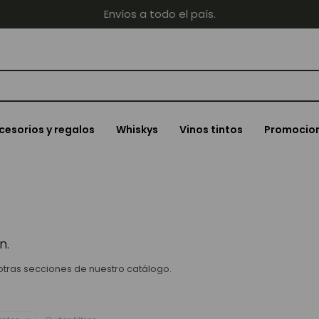
Envíos a todo el país.
cesorios y regalos
Whiskys
Vinos tintos
Promocio
n.
 otras secciones de nuestro catálogo.