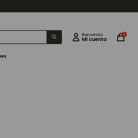
0
nes