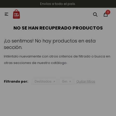
Envíos a todo el país.
MI CUENTA
0

Categorías
Accesorios y regalos
Whiskys
Vinos
NO SE HAN RECUPERADO PRODUCTOS
¡Lo sentimos! No hay productos en esta
sección.
Inténtalo nuevamente con otros criterios de filtrado o busca en
otras secciones de nuestro catálogo.
Destilados
Filtrando por:
Destilados
Gin
Quitar filtros
Cervezas
Vinos, Champagne y Espumantes