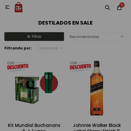
0
MI CUENTA

DESTILADOS EN SALE
Categorías
Accesorios y regalos
Whiskys
Vinos
Recomendados
Filtrando por:
Destilados
Destilados
Cervezas
Vinos, Champagne y Espumantes
Kit Mundial Buchanans
Johnnie Walker Black