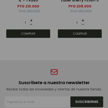
1L + 1 vaso
Label Sherry Finish 1l
PYG
210.000
PYG
208.000
PYG
250.000
PYG
260.000
Bebidas sin alcohol
+
+
-
-
Alimentos
Limpieza del hogar
Accesorios y regalos
Cuidado personal
Suscríbete a nuestra newsletter
Recibe todas las novedades y ofertas de nuestra tienda.
Promociones
SUSCRIBIRME