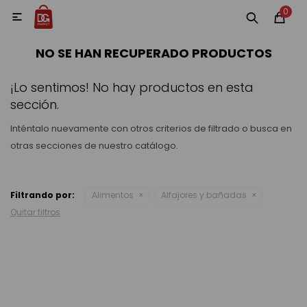
0
MI CUENTA

NO SE HAN RECUPERADO PRODUCTOS
Categorías
Accesorios y regalos
Whiskys
Vinos
¡Lo sentimos! No hay productos en esta
sección.
Inténtalo nuevamente con otros criterios de filtrado o busca en
otras secciones de nuestro catálogo.
Destilados
Filtrando por:
Alimentos
Alfajores y bañadas
Quitar filtros
Cervezas
Vinos, Champagne y Espumantes