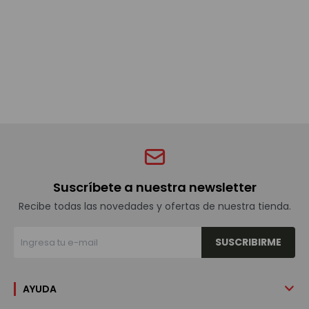
Bebidas sin alcohol
Alimentos
Limpieza del hogar
Accesorios y regalos
Suscríbete a nuestra newsletter
Recibe todas las novedades y ofertas de nuestra tienda.
Cuidado personal
SUSCRIBIRME
Promociones
AYUDA