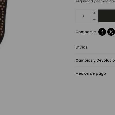
seguridad y comodida
add
remove


Envíos
Cambios y Devoluci
Medios de pago