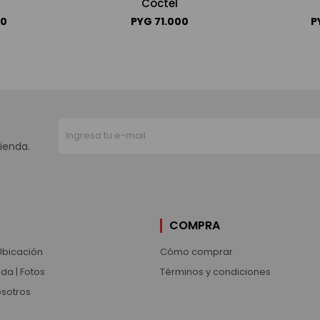
Coctel
00
PYG
71.000
P
ienda.
COMPRA
Ubicación
Cómo comprar
da | Fotos
Términos y condiciones
osotros