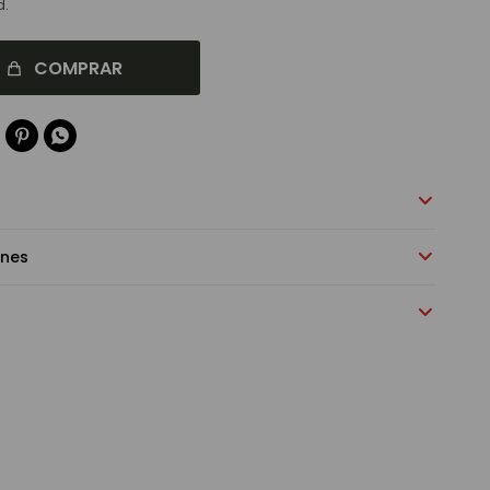
d.
COMPRAR


ones