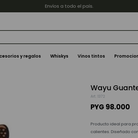
Envíos a todo el país.
cesorios y regalos
Whiskys
Vinos tintos
Promocio
Wayu Guant
1372
PYG
98.000
Producto ideal para pr
calientes. Diseñado con