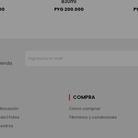
830ml
00
PYG
200.000
P
ienda.
COMPRA
Ubicación
Cómo comprar
da | Fotos
Términos y condiciones
osotros