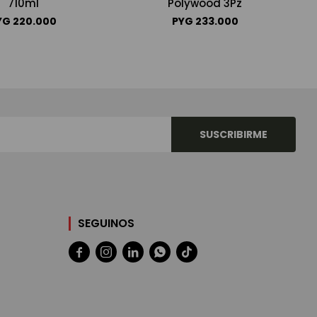
710ml
Polywood 3Pz
YG
220.000
PYG
233.000
SUSCRIBIRME
SEGUINOS




