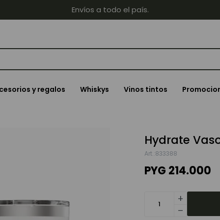
Envíos a todo el país.
cesorios y regalos
Whiskys
Vinos tintos
Promocio
Hydrate Vaso 
833388
PYG
214.000
add
remove