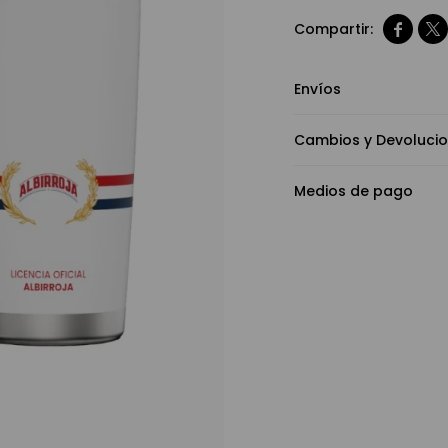


Envíos
Cambios y Devoluci
Medios de pago