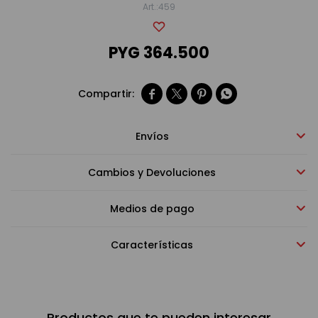
459
Bebidas sin alcohol
PYG
364.500
Alimentos




Limpieza del hogar
Envíos
Cambios y Devoluciones
Accesorios y regalos
Medios de pago
Cuidado personal
Características
Promociones
Productos que te pueden interesar