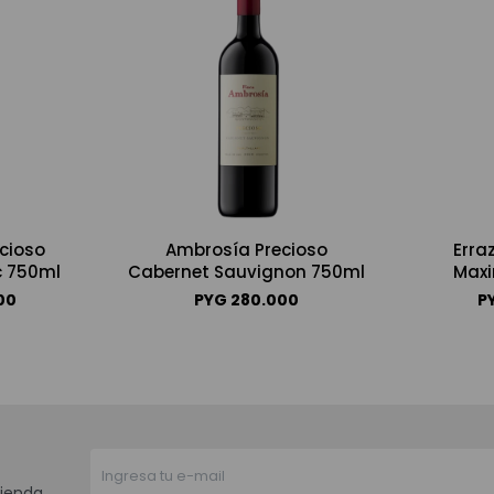
cioso
Ambrosía Precioso
Erraz
c 750ml
Cabernet Sauvignon 750ml
Max
00
PYG
280.000
P
ienda.