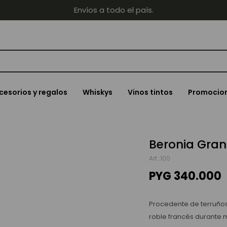
Envíos a todo el país.
cesorios y regalos
Whiskys
Vinos tintos
Promocio
Beronia Gran
100
PYG
340.000
Procedente de terruños
roble francés durante 