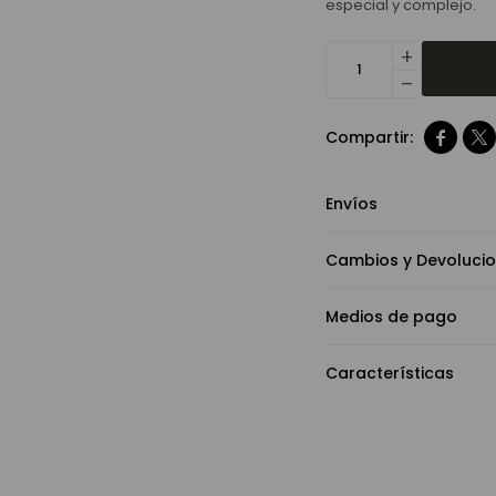
especial y complejo.
add
remove


Envíos
Cambios y Devoluci
Medios de pago
Características