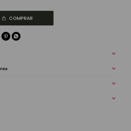
COMPRAR


ones