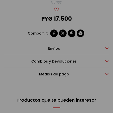
1551
Bebidas sin alcohol
PYG
17.500
Alimentos




Limpieza del hogar
Envíos
Cambios y Devoluciones
Accesorios y regalos
Medios de pago
Cuidado personal
Productos que te pueden interesar
Promociones