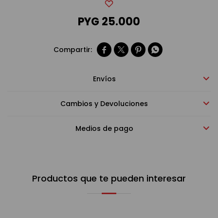
PYG
25.000
Bebidas sin alcohol




Alimentos
Envíos
Limpieza del hogar
Cambios y Devoluciones
Accesorios y regalos
Medios de pago
Cuidado personal
Productos que te pueden interesar
Promociones