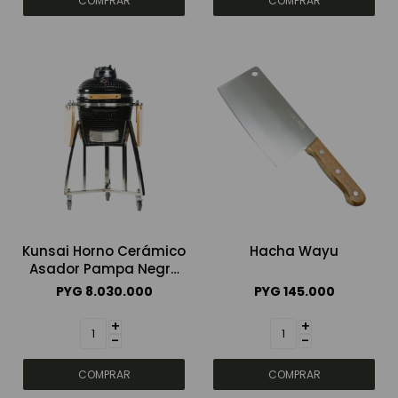
Kunsai Horno Cerámico
Hacha Wayu
Asador Pampa Negro
16´
PYG
8.030.000
PYG
145.000
+
+
-
-