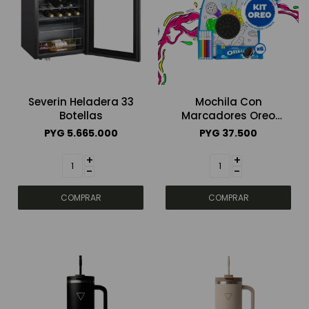
Severin Heladera 33
Mochila Con
Botellas
Marcadores Oreo
Display 324g
PYG
5.665.000
PYG
37.500
+
+
-
-