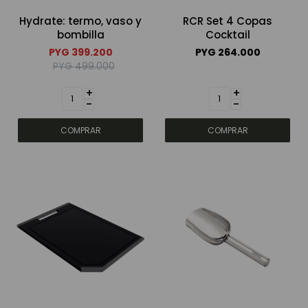
Hydrate: termo, vaso y
RCR Set 4 Copas
Bebidas sin alcohol
bombilla
Cocktail
PYG
399.200
PYG
264.000
PYG
499.000
Alimentos
+
+
-
-
Limpieza del hogar
Accesorios y regalos
Cuidado personal
Promociones