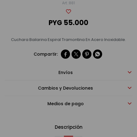
881
Bebidas sin alcohol
PYG
55.000
Alimentos
Cuchara Bailarina Espiral Tramontina En Acero Inoxidable.




Limpieza del hogar
Envíos
Accesorios y regalos
Cambios y Devoluciones
Cuidado personal
Medios de pago
Promociones
Descripción