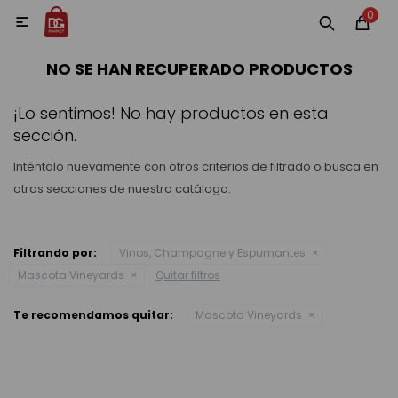
0
MI CUENTA

NO SE HAN RECUPERADO PRODUCTOS
Categorías
Accesorios y regalos
Whiskys
Vinos
¡Lo sentimos! No hay productos en esta
sección.
Inténtalo nuevamente con otros criterios de filtrado o busca en
otras secciones de nuestro catálogo.
Destilados
Filtrando por:
Vinos, Champagne y Espumantes
Mascota Vineyards
Quitar filtros
Cervezas
Te recomendamos quitar:
Mascota Vineyards
Vinos, Champagne y Espumantes