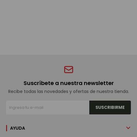
Bebidas sin alcohol
Alimentos
Limpieza del hogar
Accesorios y regalos
Suscríbete a nuestra newsletter
Recibe todas las novedades y ofertas de nuestra tienda.
Cuidado personal
SUSCRIBIRME
Promociones
AYUDA