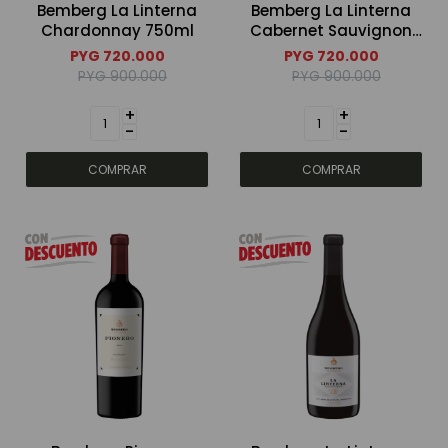
Bemberg La Linterna
Bemberg La Linterna
Chardonnay 750ml
Cabernet Sauvignon
Bebidas sin alcohol
750ml
PYG
720.000
PYG
720.000
PYG
900.000
PYG
900.000
+
+
Alimentos
-
-
Limpieza del hogar
Accesorios y regalos
Cuidado personal
Promociones