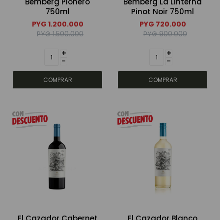
Bemberg Pionero
Bemberg La Linterna
750ml
Pinot Noir 750ml
PYG
1.200.000
PYG
720.000
PYG
1.500.000
PYG
900.000
+
+
-
-
El Cazador Cabernet
El Cazador Blanco