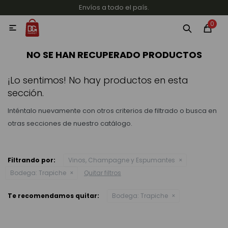
Envíos a todo el país.
MI CUENTA
0

Categorías
Accesorios y regalos
Whiskys
Vinos
NO SE HAN RECUPERADO PRODUCTOS
¡Lo sentimos! No hay productos en esta
sección.
Inténtalo nuevamente con otros criterios de filtrado o busca en
otras secciones de nuestro catálogo.
Destilados
Filtrando por:
Vinos, Champagne y Espumantes
Bodega:
Trapiche
Quitar filtros
Cervezas
Te recomendamos quitar:
Bodega:
Trapiche
Vinos, Champagne y Espumantes