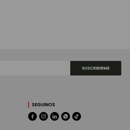
SUSCRIBIRME
SEGUINOS




