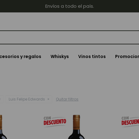
Envíos a todo el país.
cesorios y regalos
Whiskys
Vinos tintos
Promocio
Luis Felipe Edwards
Quitar filtros