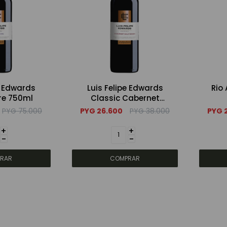
e Edwards
Luis Felipe Edwards
Rio
e 750ml
Classic Cabernet
Sauvignon 750ml
PYG
75.000
PYG
26.600
PYG
38.000
PYG
+
+
-
-