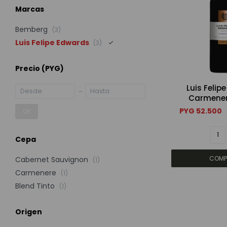
Marcas
Bemberg
(3)
Luis Felipe Edwards
(3)
Precio
(PYG)
Luis Felip
Carmener
PYG
52.500
OK
Cepa
Cabernet Sauvignon
(1)
Carmenere
(1)
Blend Tinto
(1)
Origen