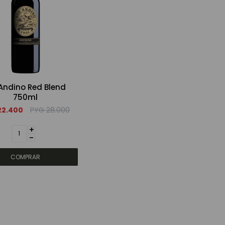
 Andino Red Blend
750ml
22.400
PYG
28.000
+
-