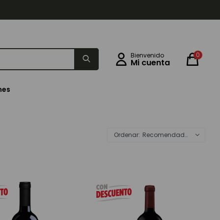
0
nes
Recomendados