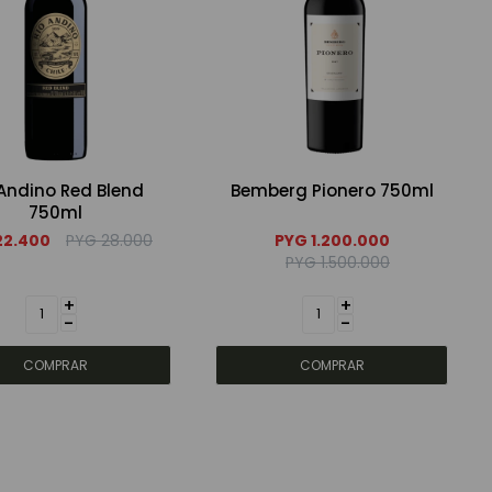
 Andino Red Blend
Bemberg Pionero 750ml
750ml
22.400
PYG
28.000
PYG
1.200.000
PYG
1.500.000
+
+
-
-