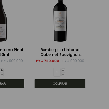
nterna Pinot
Bemberg La Linterna
750ml
Cabernet Sauvignon
750ml
PYG
900.000
PYG
720.000
PYG
900.000
+
+
-
-