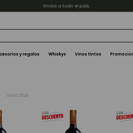
Envíos a todo el país.
cesorios y regalos
Whiskys
Vinos tintos
Promocio
Quitar filtros