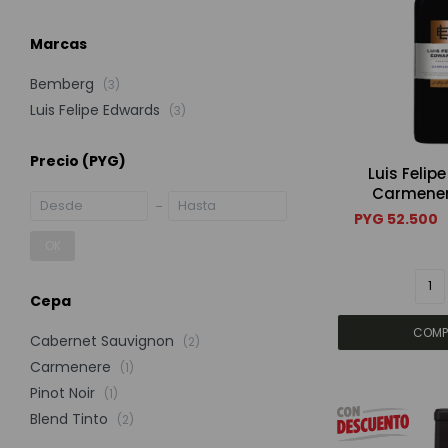
Marcas
Bemberg
(3)
Luis Felipe Edwards
(3)
Precio
(PYG)
Luis Felip
Carmener
PYG
52.500
OK
Cepa
Cabernet Sauvignon
(2)
Carmenere
(1)
Pinot Noir
(1)
Blend Tinto
(2)