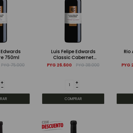
e Edwards
Luis Felipe Edwards
Rio
e 750ml
Classic Cabernet
Sauvignon 750ml
PYG
75.000
PYG
26.600
PYG
38.000
PYG
+
+
-
-