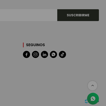
SUSCRIBIRME
SEGUINOS




