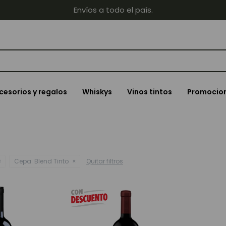
Envíos a todo el país.
cesorios y regalos
Whiskys
Vinos tintos
Promocio
Cepa:
Blend Tinto
Quitar filtros