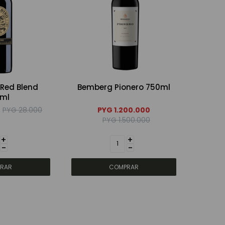
 Red Blend
Bemberg Pionero 750ml
ml
PYG
28.000
PYG
1.200.000
PYG
1.500.000
+
+
-
-