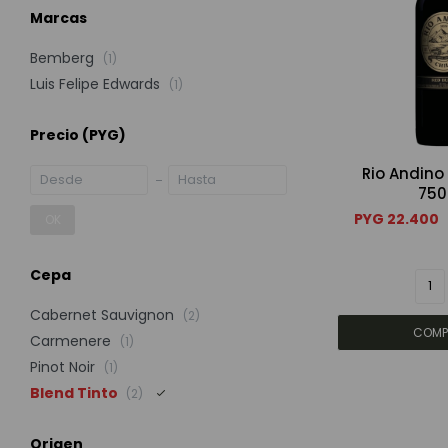
Marcas
Bemberg
(1)
Luis Felipe Edwards
(1)
Precio
(PYG)
Rio Andino
750
PYG
22.400
OK
Cepa
Cabernet Sauvignon
(2)
Carmenere
(1)
Pinot Noir
(1)
Blend Tinto
(2)
Origen