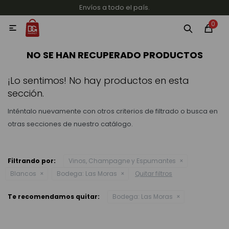
Envíos a todo el país.
MI CUENTA
0

Categorías
Accesorios y regalos
Whiskys
Vinos
NO SE HAN RECUPERADO PRODUCTOS
¡Lo sentimos! No hay productos en esta
sección.
Inténtalo nuevamente con otros criterios de filtrado o busca en
otras secciones de nuestro catálogo.
Destilados
Filtrando por:
Vinos, Champagne y Espumantes
Blancos
Bodega:
Las Moras
Quitar filtros
Cervezas
Te recomendamos quitar:
Bodega:
Las Moras
Vinos, Champagne y Espumantes