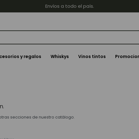
Envíos a todo el país.
cesorios y regalos
Whiskys
Vinos tintos
Promocio
n.
 otras secciones de nuestro catálogo.