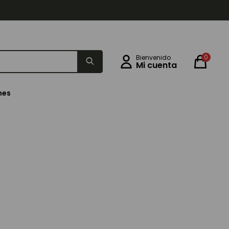
0
nes