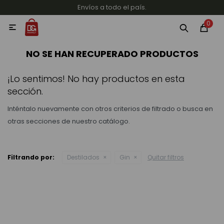
Envíos a todo el país.
MI CUENTA
0

Categorías
Accesorios y regalos
Whiskys
Vinos
NO SE HAN RECUPERADO PRODUCTOS
¡Lo sentimos! No hay productos en esta
sección.
Inténtalo nuevamente con otros criterios de filtrado o busca en
otras secciones de nuestro catálogo.
Destilados
Filtrando por:
Destilados
Gin
Quitar filtros
Cervezas
Vinos, Champagne y Espumantes