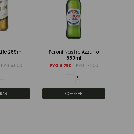
 Life 269ml
Peroni Nastro Azzurro
660ml
PYG
5.000
PYG
8.750
PYG
17.500
+
+
-
-