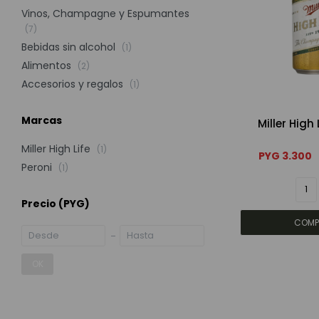
Vinos, Champagne y Espumantes
(7)
Bebidas sin alcohol
(1)
Alimentos
(2)
Accesorios y regalos
(1)
Marcas
Miller High
Miller High Life
(1)
PYG
3.300
Peroni
(1)
Precio
(PYG)
OK