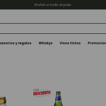
Envíos a todo el país.
cesorios y regalos
Whiskys
Vinos tintos
Promocio