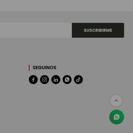
SUSCRIBIRME
SEGUINOS




