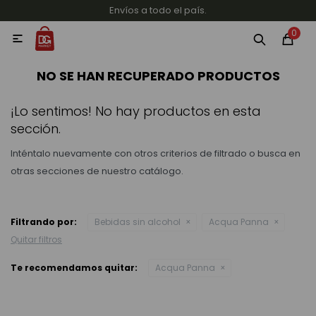
Envíos a todo el país.
MI CUENTA
0

Categorías
Accesorios y regalos
Whiskys
Vinos
NO SE HAN RECUPERADO PRODUCTOS
¡Lo sentimos! No hay productos en esta
sección.
Inténtalo nuevamente con otros criterios de filtrado o busca en
otras secciones de nuestro catálogo.
Destilados
Filtrando por:
Bebidas sin alcohol
Acqua Panna
Quitar filtros
Cervezas
Te recomendamos quitar:
Acqua Panna
Vinos, Champagne y Espumantes