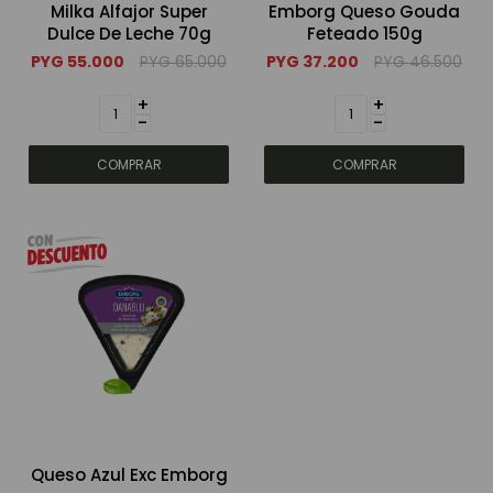
Milka Alfajor Super
Emborg Queso Gouda
Dulce De Leche 70g
Feteado 150g
Bebidas sin alcohol
PYG
55.000
PYG
65.000
PYG
37.200
PYG
46.500
+
+
-
-
Alimentos
Limpieza del hogar
Accesorios y regalos
Cuidado personal
Promociones
Queso Azul Exc Emborg