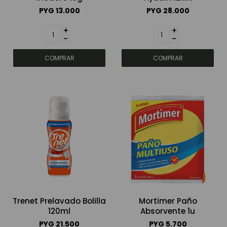
PYG
13.000
PYG
28.000
Bebidas sin alcohol
+
+
-
-
Alimentos
Limpieza del hogar
Accesorios y regalos
Cuidado personal
Trenet Prelavado Bolilla
Mortimer Paño
Promociones
120ml
Absorvente 1u
PYG
21.500
PYG
5.700