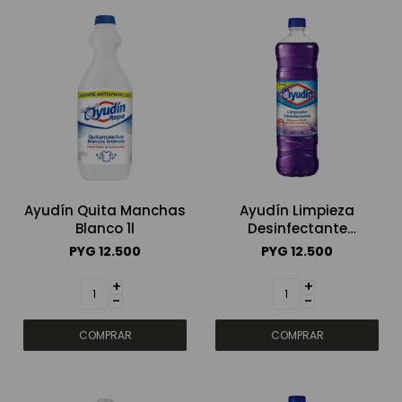
Ayudín Quita Manchas
Ayudín Limpieza
Blanco 1l
Desinfectante
Lavanda 900ml
PYG
12.500
PYG
12.500
+
+
-
-