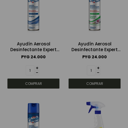
Ayudín Aerosol
Ayudín Aerosol
Desinfectante Expert
Desinfectante Expert
Original 332ml
Frescura Matinal 332ml
PYG
24.000
PYG
24.000
+
+
-
-