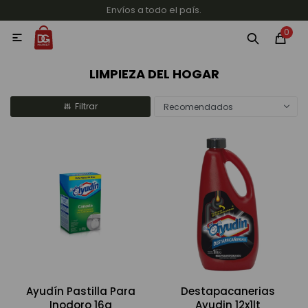
Envíos a todo el país.
MI CUENTA
0

Categorías
Accesorios y regalos
Whiskys
Vinos
LIMPIEZA DEL HOGAR
Recomendados
Destilados
Cervezas
Ayudín Pastilla Para
Destapacanerias
Vinos, Champagne y Espumantes
Inodoro 16g
Ayudin 12x1lt