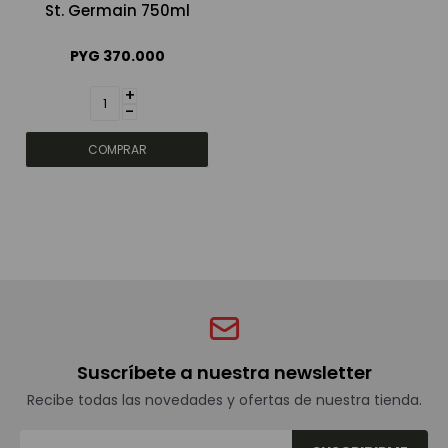
St. Germain 750ml
Bebidas sin alcohol
PYG
370.000
+
-
Alimentos
Limpieza del hogar
Accesorios y regalos
Cuidado personal
Suscríbete a nuestra newsletter
Promociones
Recibe todas las novedades y ofertas de nuestra tienda.