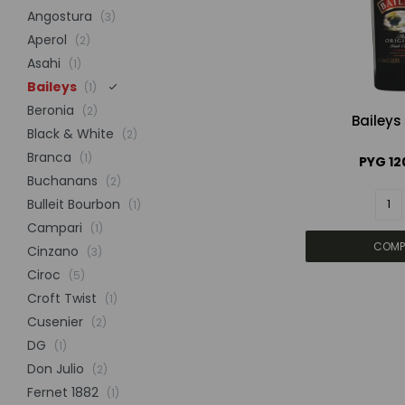
Angostura
(3)
Aperol
(2)
Asahi
(1)
Baileys
(1)
Beronia
(2)
Baileys
Black & White
(2)
Branca
(1)
PYG
12
Buchanans
(2)
Bulleit Bourbon
(1)
Campari
(1)
Cinzano
(3)
Ciroc
(5)
Croft Twist
(1)
Cusenier
(2)
DG
(1)
Don Julio
(2)
Fernet 1882
(1)