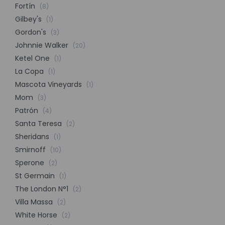
Fortín
(8)
Gilbey's
(1)
Gordon's
(3)
Johnnie Walker
(20)
Ketel One
(1)
La Copa
(1)
Mascota Vineyards
(1)
Mom
(3)
Patrón
(4)
Santa Teresa
(2)
Sheridans
(1)
Smirnoff
(10)
Sperone
(2)
St Germain
(1)
The London N°1
(2)
Villa Massa
(2)
White Horse
(2)