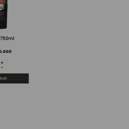
 750ml
0.000
+
-