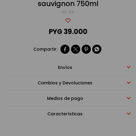
sauvignon 750ml
105
Bebidas sin alcohol
PYG
39.000
Alimentos




Limpieza del hogar
Envíos
Accesorios y regalos
Cambios y Devoluciones
Medios de pago
Cuidado personal
Características
Promociones