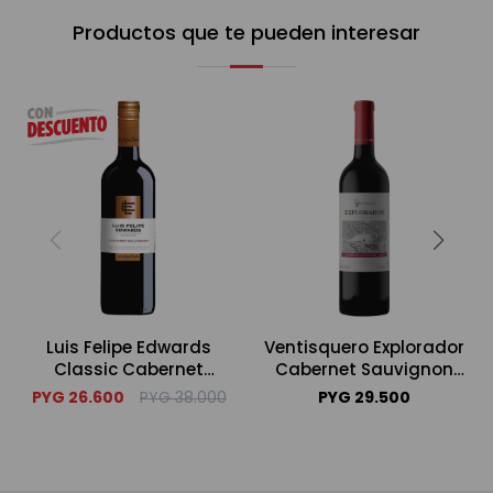
Productos que te pueden interesar
Luis Felipe Edwards
Ventisquero Explorador
Classic Cabernet
Cabernet Sauvignon
Sauvignon 750ml
750ml
PYG
26.600
PYG
38.000
PYG
29.500