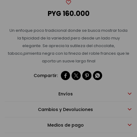
PYG
160.000
Bebidas sin alcohol
Un enfoque poco tradicional donde se busca mostrar toda
Alimentos
la tipicidad de la variedad pero desde un lado muy
elegante. Se aprecia la sutileza del chocolate,
tabaco,pimienta negra con la fineza del roble frances que le
Limpieza del hogar
aporta un suave largo final




Accesorios y regalos
Envíos
Cuidado personal
Cambios y Devoluciones
Promociones
Medios de pago