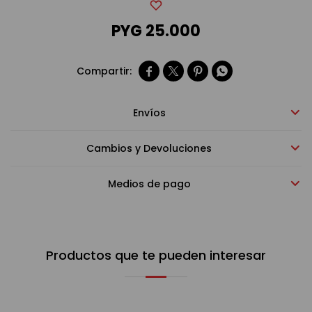
PYG
25.000
Bebidas sin alcohol




Alimentos
Envíos
Limpieza del hogar
Cambios y Devoluciones
Accesorios y regalos
Medios de pago
Cuidado personal
Productos que te pueden interesar
Promociones