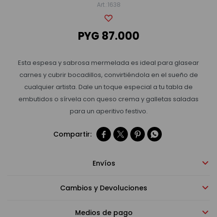
1638
Bebidas sin alcohol
PYG
87.000
Alimentos
Esta espesa y sabrosa mermelada es ideal para glasear
carnes y cubrir bocadillos, convirtiéndola en el sueño de
cualquier artista. Dale un toque especial a tu tabla de
Limpieza del hogar
embutidos o sírvela con queso crema y galletas saladas
para un aperitivo festivo.
Accesorios y regalos




Cuidado personal
Envíos
Cambios y Devoluciones
Promociones
Medios de pago