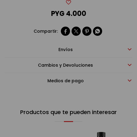
PYG
4.000
Bebidas sin alcohol




Alimentos
Envíos
Limpieza del hogar
Cambios y Devoluciones
Accesorios y regalos
Medios de pago
Cuidado personal
Productos que te pueden interesar
Promociones