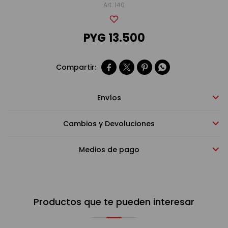
140
Bebidas sin alcohol
PYG
13.500
Alimentos




Limpieza del hogar
Envíos
Cambios y Devoluciones
Accesorios y regalos
Medios de pago
Cuidado personal
Productos que te pueden interesar
Promociones