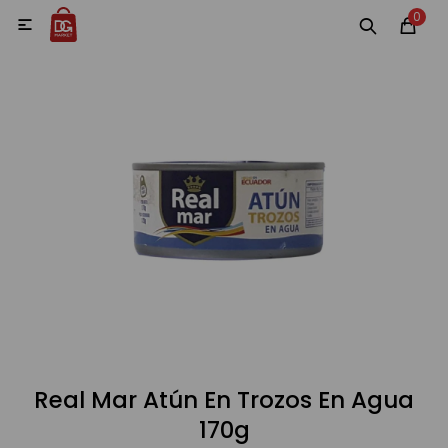
0
MI CUENTA

Categorías
Accesorios y regalos
Whiskys
Vinos
Destilados
Cervezas
Real Mar Atún En Trozos En Agua
170g
Vinos, Champagne y Espumantes