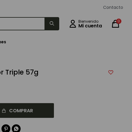
Contacto
0
nes
r Triple 57g
COMPRAR

