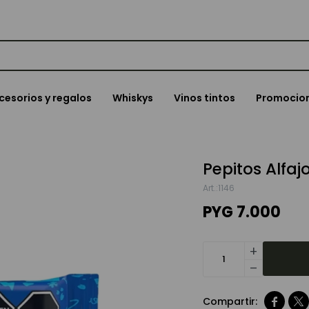
cesorios y regalos
Whiskys
Vinos tintos
Promocio
Pepitos Alfajo
1146
PYG
7.000
add
remove

