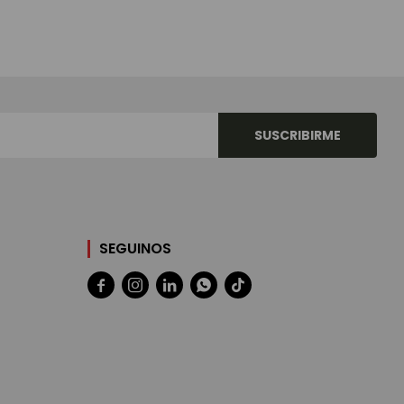
SUSCRIBIRME
SEGUINOS




