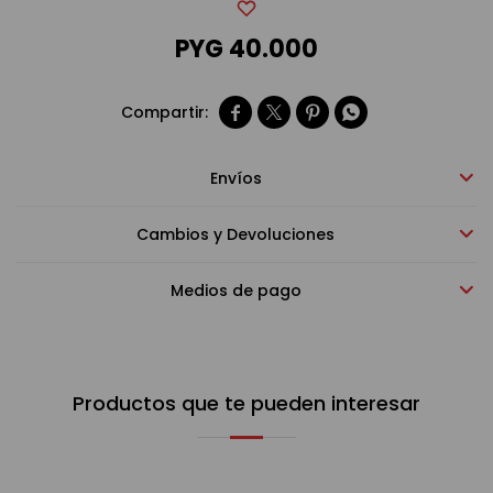
PYG
40.000
Bebidas sin alcohol




Alimentos
Envíos
Limpieza del hogar
Cambios y Devoluciones
Accesorios y regalos
Medios de pago
Cuidado personal
Productos que te pueden interesar
Promociones