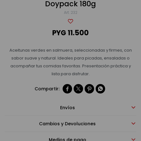
Doypack 180g
232
Bebidas sin alcohol
PYG
11.500
Alimentos
Aceitunas verdes en salmuera, seleccionadas y firmes, con
sabor suave y natural. Ideales para picadas, ensaladas o
Limpieza del hogar
acompañar tus comidas favoritas. Presentación práctica y
lista para disfrutar.
Accesorios y regalos




Cuidado personal
Envíos
Cambios y Devoluciones
Promociones
Medios de pago