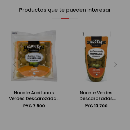
Productos que te pueden interesar
Nucete Aceitunas
Nucete Verdes
Verdes Descarozadas
Descarozadas
Sachet 80g
Doypack 150g
PYG
7.900
PYG
13.700