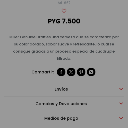
667
Bebidas sin alcohol
PYG
7.500
Alimentos
Miller Genuine Draft es una cerveza que se caracteriza por
su color dorado, sabor suave y refrescante, lo cual se
consigue gracias a un proceso especial de cuádruple
Limpieza del hogar
filtrado.




Accesorios y regalos
Envíos
Cuidado personal
Cambios y Devoluciones
Promociones
Medios de pago